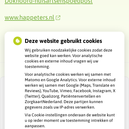
Doknoord-huisartsenspoedpost
www.happeters.nl
Deze website gebruikt cookies
Wij gebruiken noodzakelijke cookies zodat deze
website goed kan werken. Voor analytische
cookies en externe inhoud vragen wij uw
toestemming.
Voor analytische cookies werken wij samen met
Matomo en Google Analytics. Voor externe inhoud
werken wij samen met Google (Maps, Translate en
Reviews), YouTube, Vimeo, Facebook, Instagram, X
(Twitter), Qualizorg, Patiëntenvertellen en
ZorgkaartNederland. Deze partijen kunnen
U heeft geen toestemming gegeven voor
gegevens zoals uw IP-adres verwerken.
externe inhoud
die nodig is om dit te
zien.
Via Cookie-instellingen onderaan de website kunt
u op ieder moment uw toestemming intrekken of
Cookie-instellingen wijzigen
aanpassen.