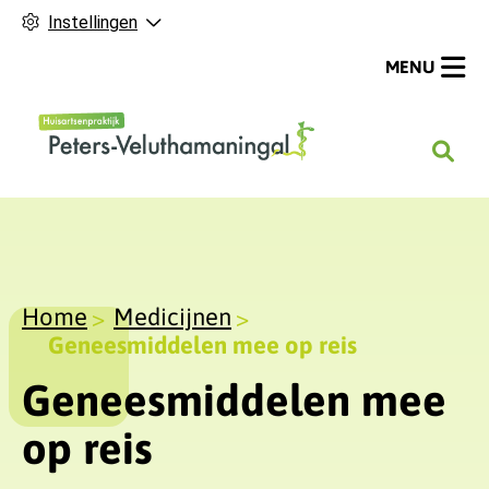
Instellingen
MENU
H
o
o
f
d
m
Home
Medicijnen
e
Geneesmiddelen mee op reis
n
Geneesmiddelen mee
u
op reis