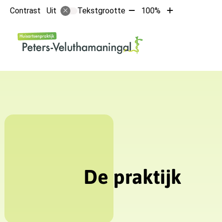
Tekst
Tekst
Contrast
Tekstgrootte
100%
Uit
verkleinen
vergroten
met
met
Hoofdmen
10%
10%
De praktijk