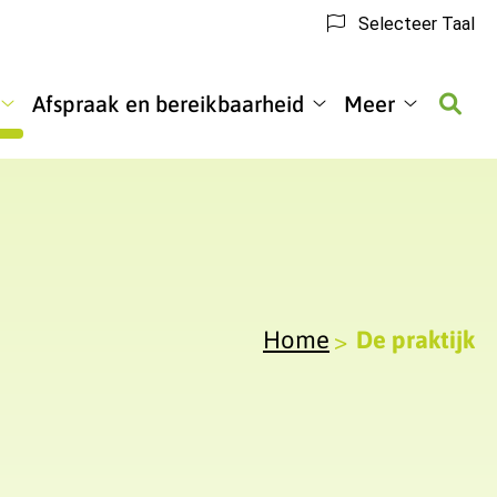
Selecteer Taal
Afspraak en bereikbaarheid
Meer
De
Afspraak
Meer
praktijk
en
submenu
submenu
bereikbaarheid
submenu
Home
De praktijk