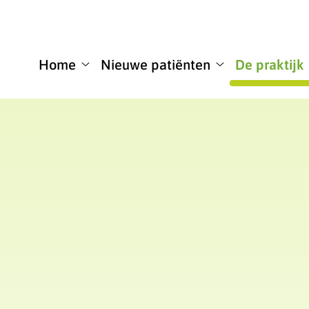
u
Home
Nieuwe patiënten
De praktijk
Home
Nieuwe
submenu
patiënten
submenu