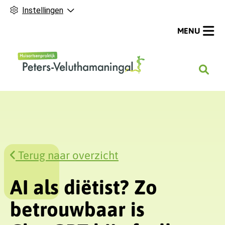
Instellingen
MENU
H
o
o
f
d
m
e
Terug naar overzicht
n
u
AI als diëtist? Zo
betrouwbaar is