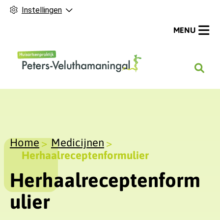
Instellingen
MENU
H
o
o
f
d
m
Home
Medicijnen
e
Herhaalreceptenformulier
n
Herhaalreceptenform
u
ulier