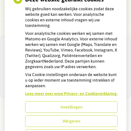
Wij gebruiken noodzakelijke cookies zodat deze
website goed kan werken. Voor analytische
cookies en externe inhoud vragen wij uw
toestemming.
Voor analytische cookies werken wij samen met
Matomo en Google Analytics. Voor externe inhoud
werken wij samen met Google (Maps, Translate en
Reviews), YouTube, Vimeo, Facebook, Instagram, X
(Twitter), Qualizorg, Patiëntenvertellen en
ZorgkaartNederland. Deze partijen kunnen
U heeft geen toestemming gegeven voor
gegevens zoals uw IP-adres verwerken.
externe inhoud
die nodig is om dit te
zien.
Via Cookie-instellingen onderaan de website kunt
u op ieder moment uw toestemming intrekken of
Cookie-instellingen wijzigen
aanpassen.
Lees meer over onze Privacy- en Cookieverklaring.
Instellingen
Uw Zorg Online
|
Beheer
Weigeren